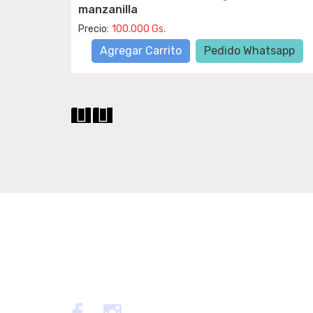
manzanilla
Precio:
100.000 Gs.
sapp
Agregar Carrito
Pedido Whatsapp