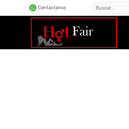
Contactanos
AFR312/ LÁPIZ ER
Principal / Cosmeticos
Afr312/ Lápiz erótico comesti